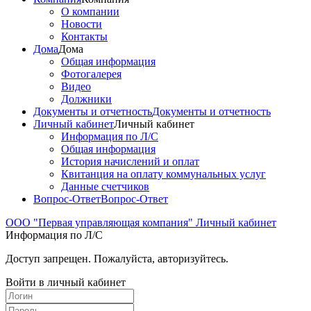
О компании
Новости
Контакты
Дома
Дома
Общая информация
Фотогалерея
Видео
Должники
Документы и отчетность
Документы и отчетность
Личный кабинет
Личный кабинет
Информация по Л/С
Общая информация
История начислений и оплат
Квитанция на оплату коммунальных услуг
Данные счетчиков
Вопрос-Ответ
Вопрос-Ответ
ООО "Первая управляющая компания"
Личный кабинет
Информация по Л/С
Доступ запрещен. Пожалуйста, авторизуйтесь.
Войти в личный кабинет