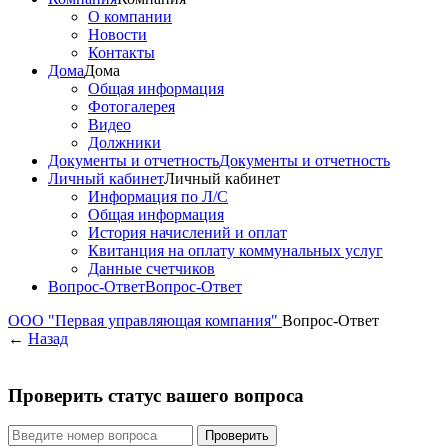
О компании
Новости
Контакты
Дома
Дома
Общая информация
Фотогалерея
Видео
Должники
Документы и отчетность
Документы и отчетность
Личный кабинет
Личный кабинет
Информация по Л/С
Общая информация
История начислений и оплат
Квитанция на оплату коммунальных услуг
Данные счетчиков
Вопрос-Ответ
Вопрос-Ответ
ООО "Первая управляющая компания"
Вопрос-Ответ
←
Назад
Проверить статус вашего вопроса
Проверить