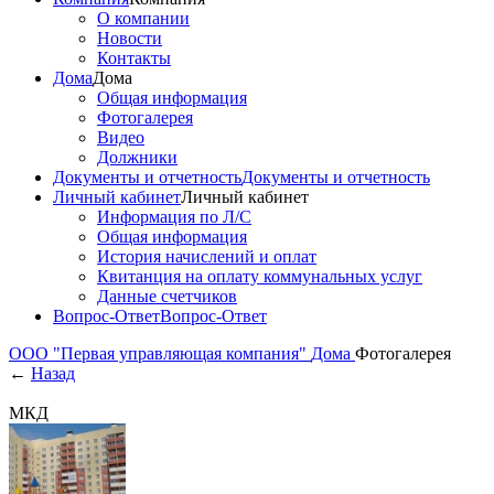
О компании
Новости
Контакты
Дома
Дома
Общая информация
Фотогалерея
Видео
Должники
Документы и отчетность
Документы и отчетность
Личный кабинет
Личный кабинет
Информация по Л/С
Общая информация
История начислений и оплат
Квитанция на оплату коммунальных услуг
Данные счетчиков
Вопрос-Ответ
Вопрос-Ответ
ООО "Первая управляющая компания"
Дома
Фотогалерея
←
Назад
МКД